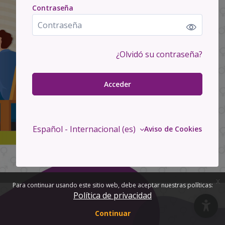
Contraseña
Contraseña
¿Olvidó su contraseña?
Acceder
Español - Internacional ‎(es)‎
Aviso de Cookies
x
Para continuar usando este sitio web, debe aceptar nuestras políticas:
Política de privacidad
Continuar